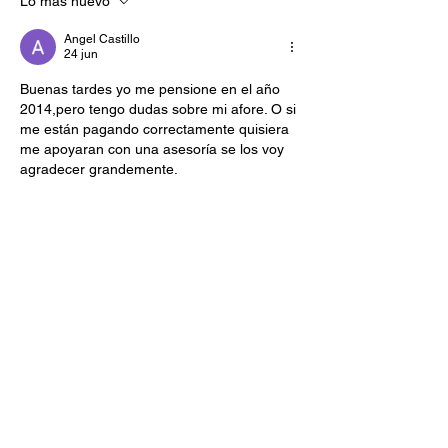
Lo más nuevo
mejorar su pensión
en el Décimo
ISSSTE
Transitorio?
Angel Castillo
24 jun
Buenas tardes yo me pensione en el año 
2014,pero tengo dudas sobre mi afore. O si 
me están pagando correctamente quisiera 
me apoyaran con una asesoría se los voy 
agradecer grandemente.
Me gusta
Reaccionar
Rodolfo Diaz
18 feb
Me interesa mucho, gracias y ojalá me 
informe bien, mi nombre completo Rodolfo 
Gómez Camacho, me pensione en 1999. 
Espero su respuesta, gracias 
Me gusta
Reaccionar